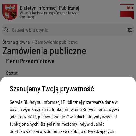
Zamówienia publiczne
Biuletyn Informacji Publicznej Warmińsko-Mazurskiego Centrum Nowych
Biuletyn Informacji Publicznej
Warmińsko-Mazurskiego Centrum Nowych
Technologii
Ścieżka powrotu
Strona główna
Zamówienia publiczne
Zamówienia publiczne
Menu Przedmiotowe
Statut
Akty prawne
Szanujemy Twoją prywatność
Regulamin organizacyjny
Serwis Biuletynu Informacji Publicznej przetwarza dane w
Finanse i Majątek
celach wynikających z funkcjonowania Serwisu oraz używa
Zadania wspólne
„ciasteczek” tj. plików „Cookies” w celach statystycznych i
funkcjonalnych. Dzięki nim możemy indywidualnie
Biura
dostosować serwis do potrzeb osób go odwiedzających.