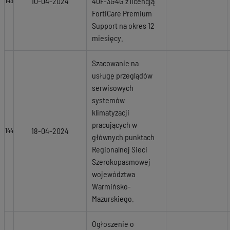
10-04-2024
40F-3G4G z licencją
143
FortiCare Premium
Support na okres 12
miesięcy.
Szacowanie na
usługę przeglądów
serwisowych
systemów
klimatyzacji
pracujących w
18-04-2024
144
głównych punktach
Regionalnej Sieci
Szerokopasmowej
województwa
Warmińsko-
Mazurskiego.
Ogłoszenie o