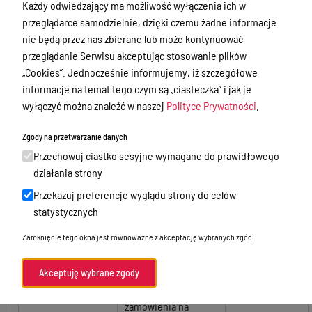
Godziny przyjęć interesantów
Każdy odwiedzający ma możliwość wyłączenia ich w
przeglądarce samodzielnie, dzięki czemu żadne informacje
Zamówienia publiczne
nie będą przez nas zbierane lub może kontynuować
Nabór
przeglądanie Serwisu akceptując stosowanie plików
„Cookies”. Jednocześnie informujemy, iż szczegółowe
Skargi i wnioski
informacje na temat tego czym są „ciasteczka” i jak je
Zgłaszanie naruszeń prawa
wyłączyć można znaleźć w naszej
Polityce Prywatności
.
Standardy Ochrony Małoletnich
Zgody na przetwarzanie danych
Przechowuj ciastko sesyjne wymagane do prawidłowego
Menu Podmiotowe
działania strony
Zamówienia publiczne
Przekazuj preferencje wyglądu strony do celów
Data
Numer
Tytuł
#
statystycznych
ogłoszenia
zamówienia
Zamknięcie tego okna jest równoważne z akceptację wybranych zgód.
Akceptuję wybrane zgody
Szacowanie wartości
zamówienia na