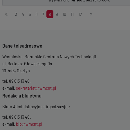
Stronicowanie
3
4
5
6
7
8
9
10
11
12
Dane teleadresowe
Warmińsko-Mazurskie Centrum Nowych Technologii
ul. Bartosza Głowackiego 14
10-448, Olsztyn
tel: 89 613 13 40 ,
e-mail:
sekretariat@wmcnt.pl
Redakcja biuletynu
Biuro Administracyjno-Organizacyjne
tel: 89 613 13 46 ,
e-mail:
bip@wmcnt.pl