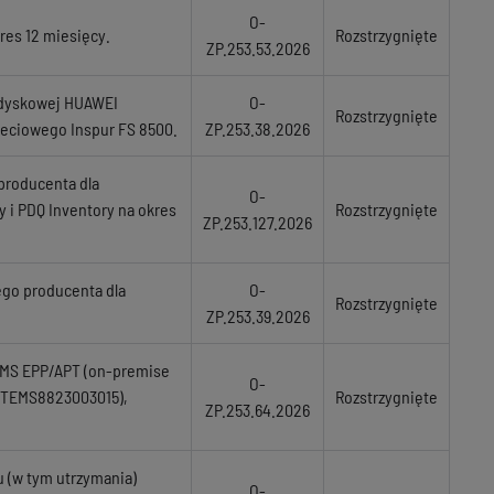
O-
res 12 miesięcy.
Rozstrzygnięte
ZP.253.53.2026
 dyskowej HUAWEI
O-
Rozstrzygnięte
ieciowego Inspur FS 8500.
ZP.253.38.2026
producenta dla
O-
i PDQ Inventory na okres
Rozstrzygnięte
ZP.253.127.2026
ego producenta dla
O-
Rozstrzygnięte
ZP.253.39.2026
 EMS EPP/APT (on-premise
O-
FCTEMS8823003015),
Rozstrzygnięte
ZP.253.64.2026
u (w tym utrzymania)
O-