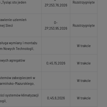
 „Tysiąc sto jeden
Rozstrzygnięte
ZP.253.76.2026
rawienie uziemień
O-
nej Sieci
Rozstrzygnięte
ZP.253.95.2026
usługa wymiany i montażu
W trakcie
m Nowych Technologii.
isowych agregatów
O.45.15.2026
W trakcie
ystemów zabezpieczeń w
W trakcie
Warmińsko-Mazurskiego.
ości systemów klimatyzacji
O.45.6.2026
W trakcie
ogii.