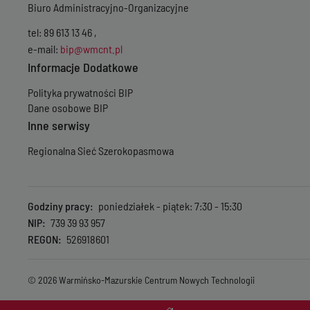
Biuro Administracyjno-Organizacyjne
tel: 89 613 13 46 ,
e-mail:
bip@wmcnt.pl
Informacje Dodatkowe
Polityka prywatności BIP
Dane osobowe BIP
Inne serwisy
Regionalna Sieć Szerokopasmowa
Godziny pracy
poniedziałek - piątek: 7:30 - 15:30
NIP
739 39 93 957
REGON
526918601
© 2026 Warmińsko-Mazurskie Centrum Nowych Technologii
Menu wyróżnione