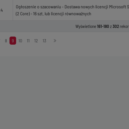
Ogłoszenie o szacowaniu - Dostawa nowych licencji Microsoft 
24
(2 Core) - 16 szt. lub licencji równoważnych
Wyświetlone
161-180
z
302
rekor
7
8
9
10
11
12
13