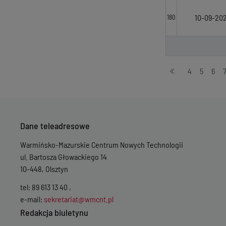
10-09-20
180
Stronicowanie
4
5
6
Dane teleadresowe
Warmińsko-Mazurskie Centrum Nowych Technologii
ul. Bartosza Głowackiego 14
10-448, Olsztyn
tel: 89 613 13 40 ,
e-mail:
sekretariat@wmcnt.pl
Redakcja biuletynu