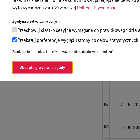
Godziny przyjęć interesantów
wyłączyć można znaleźć w naszej
Polityce Prywatności
.
05-08-20
163
Zamówienia publiczne
Zgody na przetwarzanie danych
Nabór
13-04-20
164
Przechowuj ciastko sesyjne wymagane do prawidłowego działa
Skargi i wnioski
Przekazuj preferencje wyglądu strony do celów statystycznych
Zgłaszanie naruszeń prawa
05-08-20
165
Zamknięcie tego okna jest równoważne z akceptację wybranych zgód.
Standardy Ochrony Małoletnich
Akceptuję wybrane zgody
Menu Podmiotowe
03-04-20
166
21-04-20
167
15-05-20
168