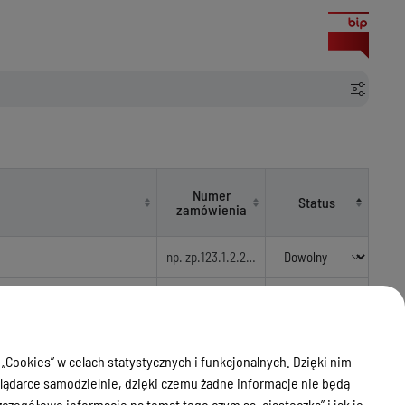
Numer
Status
zamówienia
tej licencji stanowiskowej
O-
Rozstrzygnięte
NetStork
ZP.253.17.2026
 „Cookies” w celach statystycznych i funkcjonalnych. Dzięki nim
j Sieci Szerokopasmowej
O.253.220.2025
Rozstrzygnięte
ądarce samodzielnie, dzięki czemu żadne informacje nie będą
zegółowe informacje na temat tego czym są „ciasteczka” i jak je