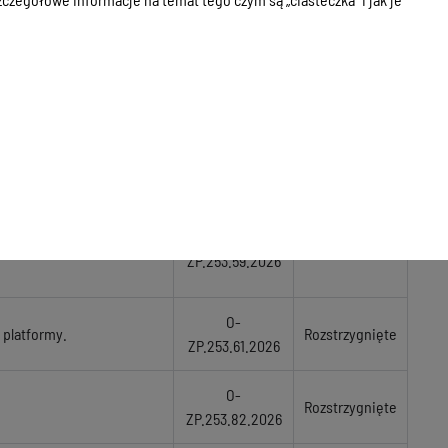
O.253.118.2025
Rozstrzygnięte
zarządzania
O-
Rozstrzygnięte
ZP.253.58.2026
materiałami
O.253.117.2025
Rozstrzygnięte
troli szczelności
O-
Centrum Nowych
Rozstrzygnięte
ZP.253.59.2026
O-
 platformy.
Rozstrzygnięte
ZP.253.61.2026
O-
Rozstrzygnięte
ZP.253.82.2026