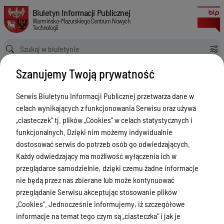
Odnowienie wsparcia dla FortiGate 200F
Biuletyn Informacji Publicznej Warmińsko-Mazurskiego Centrum Nowych
Biuletyn Informacji Publicznej
Warmińsko-Mazurskiego Centrum Nowych
Technologii
Ścieżka powrotu
Strona główna
Zamówienia publiczne
Szanujemy Twoją prywatność
Odnowienie wsparcia dla FortiGate 200F
Zamówienia publiczne
Serwis Biuletynu Informacji Publicznej przetwarza dane w
celach wynikających z funkcjonowania Serwisu oraz używa
Menu Przedmiotowe
„ciasteczek” tj. plików „Cookies” w celach statystycznych i
Statut
funkcjonalnych. Dzięki nim możemy indywidualnie
dostosować serwis do potrzeb osób go odwiedzających.
Akty prawne
Każdy odwiedzający ma możliwość wyłączenia ich w
Regulamin organizacyjny
przeglądarce samodzielnie, dzięki czemu żadne informacje
nie będą przez nas zbierane lub może kontynuować
Finanse i Majątek
przeglądanie Serwisu akceptując stosowanie plików
Zadania wspólne
„Cookies”. Jednocześnie informujemy, iż szczegółowe
informacje na temat tego czym są „ciasteczka” i jak je
Biura