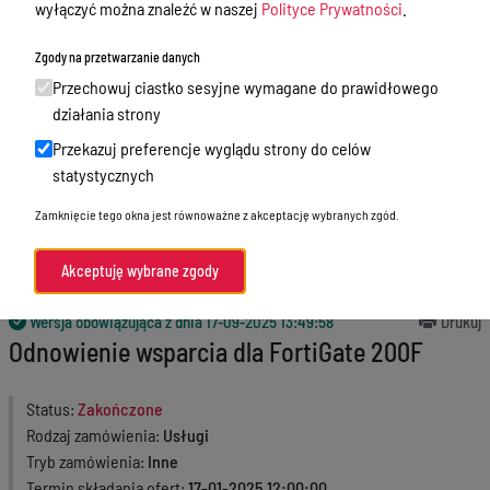
wyłączyć można znaleźć w naszej
Polityce Prywatności
.
Godziny przyjęć interesantów
Zgody na przetwarzanie danych
Zamówienia publiczne
Przechowuj ciastko sesyjne wymagane do prawidłowego
Nabór
działania strony
Przekazuj preferencje wyglądu strony do celów
Skargi i wnioski
statystycznych
Zgłaszanie naruszeń prawa
Zamknięcie tego okna jest równoważne z akceptację wybranych zgód.
Standardy Ochrony Małoletnich
Akceptuję wybrane zgody
Menu Podmiotowe
Wersja obowiązująca z dnia
17-09-2025 13:49:58
Drukuj
Odnowienie wsparcia dla FortiGate 200F
Status
Zakończone
Rodzaj zamówienia
Usługi
Tryb zamówienia
Inne
Termin składania ofert
17-01-2025 12:00:00