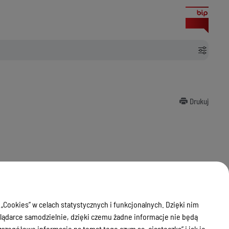
Drukuj
 „Cookies” w celach statystycznych i funkcjonalnych. Dzięki nim
ądarce samodzielnie, dzięki czemu żadne informacje nie będą
zegółowe informacje na temat tego czym są „ciasteczka” i jak je