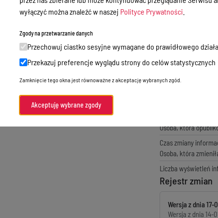
Godziny przyjęć interesantów
Treść ogłoszenia
wyłączyć można znaleźć w naszej
Polityce Prywatności
.
Zamówienia publiczne
Załącznik 1 - Fo
Zgody na przetwarzanie danych
format:
word
, rozmiar:
10
Nabór
Przechowuj ciastko sesyjne wymagane do prawidłowego działa
Ogłoszenie o sz
Skargi i wnioski
format:
pdf
, rozmiar:
172
Przekazuj preferencje wyglądu strony do celów statystycznych
Zgłaszanie naruszeń prawa
Metryka
Zamknięcie tego okna jest równoważne z akceptację wybranych zgód.
Standardy Ochrony Małoletnich
Czas publikacji infor
Akceptuję wybrane zgody
Osoba, która wytwor
Menu Podmiotowe
Osoba, która odpowi
Osoba, która opubli
Czas zmiany informac
Osoba, która zmienił
Liczba wyświetleń in
Rejestr zmian
Wersja z dnia
17-
Wersja z dnia
14-0