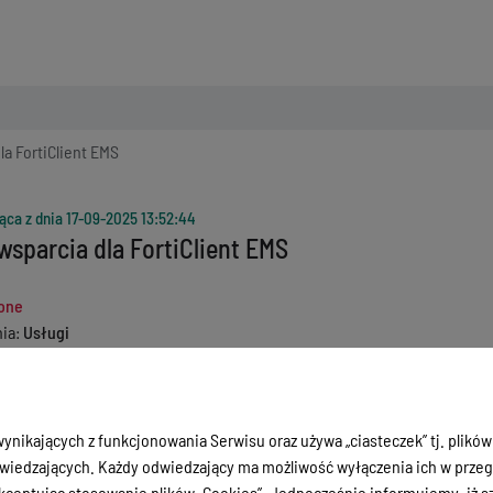
 Technologii
a FortiClient EMS
ąca z dnia
17-09-2025 13:52:44
sparcia dla FortiClient EMS
one
nia
Usługi
Inne
 ofert
17-01-2025 12:00:00
 oferty
zakupy.bui@warmia.mazury.pl
ynikających z funkcjonowania Serwisu oraz używa „ciasteczek” tj. plików
iedzających. Każdy odwiedzający ma możliwość wyłączenia ich w przegl
ceptując stosowanie plików „Cookies”. Jednocześnie informujemy, iż szc