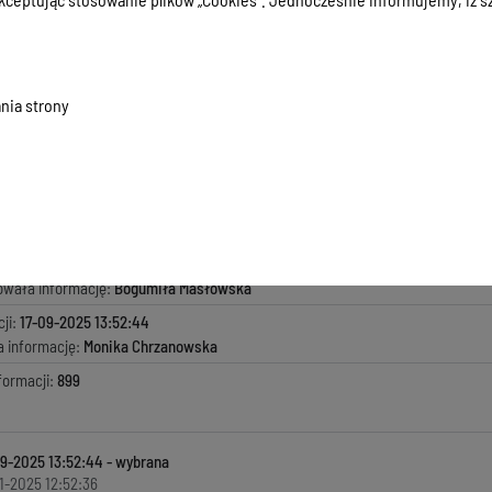
rmularz ofertowy
0.41 KB
, data dodania:
14-01-2025 12:52:36
nia strony
acowaniu FortiClient EMS
.43 KB
, data dodania:
14-01-2025 12:52:36
macji:
14-01-2025 12:52:36
zyła informację:
Michał Michalik
ada za treść:
Andrzej Słowiński
kowała informację:
Bogumiła Masłowska
ji:
17-09-2025 13:52:44
a informację:
Monika Chrzanowska
formacji:
899
09-2025 13:52:44
1-2025 12:52:36