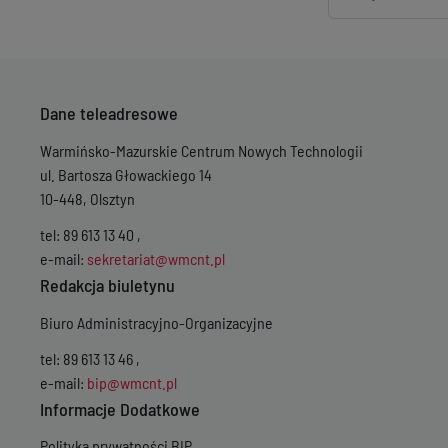
Dane teleadresowe
Warmińsko-Mazurskie Centrum Nowych Technologii
ul. Bartosza Głowackiego 14
10-448, Olsztyn
tel: 89 613 13 40 ,
e-mail:
sekretariat@wmcnt.pl
Redakcja biuletynu
Biuro Administracyjno-Organizacyjne
tel: 89 613 13 46 ,
e-mail:
bip@wmcnt.pl
Informacje Dodatkowe
Polityka prywatności BIP