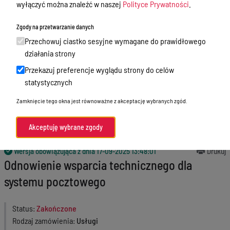
wyłączyć można znaleźć w naszej
Polityce Prywatności
.
Godziny przyjęć interesantów
Zgody na przetwarzanie danych
Zamówienia publiczne
Przechowuj ciastko sesyjne wymagane do prawidłowego
Nabór
działania strony
Przekazuj preferencje wyglądu strony do celów
Skargi i wnioski
statystycznych
Zgłaszanie naruszeń prawa
Zamknięcie tego okna jest równoważne z akceptację wybranych zgód.
Standardy Ochrony Małoletnich
Akceptuję wybrane zgody
Menu Podmiotowe
Wersja obowiązująca z dnia
17-09-2025 13:48:01
Drukuj
Odnowienie wsparcia technicznego dla
systemu pocztowego
Status
Zakończone
Rodzaj zamówienia
Usługi