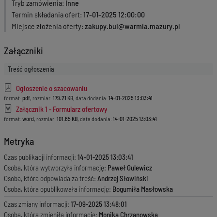
Tryb zamówienia
Inne
Termin składania ofert
17-01-2025 12:00:00
Miejsce złożenia oferty
zakupy.bui@warmia.mazury.pl
Załączniki
Treść ogłoszenia
Ogłoszenie o szacowaniu
format:
pdf
, rozmiar:
179.21 KB
, data dodania:
14-01-2025 13:03:41
Załącznik 1 - Formularz ofertowy
format:
word
, rozmiar:
101.65 KB
, data dodania:
14-01-2025 13:03:41
Metryka
Czas publikacji informacji:
14-01-2025 13:03:41
Osoba, która wytworzyła informację:
Paweł Gulewicz
Osoba, która odpowiada za treść:
Andrzej Słowiński
Osoba, która opublikowała informację:
Bogumiła Masłowska
Czas zmiany informacji:
17-09-2025 13:48:01
Osoba, która zmieniła informację:
Monika Chrzanowska