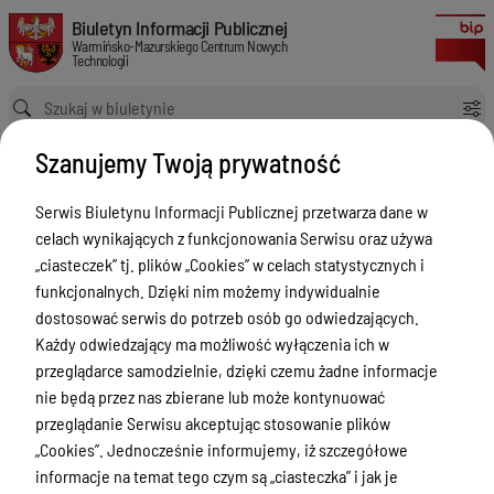
Odnowienie wsparcia technicznego dla systemu pocztowego
Biuletyn Informacji Publicznej Warmińsko-Mazurskiego Centrum Nowych
Biuletyn Informacji Publicznej
Warmińsko-Mazurskiego Centrum Nowych
Technologii
Ścieżka powrotu
Strona główna
Zamówienia publiczne
Szanujemy Twoją prywatność
Odnowienie wsparcia technicznego dla systemu pocztowego
Zamówienia publiczne
Serwis Biuletynu Informacji Publicznej przetwarza dane w
celach wynikających z funkcjonowania Serwisu oraz używa
Menu Przedmiotowe
„ciasteczek” tj. plików „Cookies” w celach statystycznych i
Statut
funkcjonalnych. Dzięki nim możemy indywidualnie
dostosować serwis do potrzeb osób go odwiedzających.
Akty prawne
Każdy odwiedzający ma możliwość wyłączenia ich w
Regulamin organizacyjny
przeglądarce samodzielnie, dzięki czemu żadne informacje
nie będą przez nas zbierane lub może kontynuować
Finanse i Majątek
przeglądanie Serwisu akceptując stosowanie plików
Zadania wspólne
„Cookies”. Jednocześnie informujemy, iż szczegółowe
informacje na temat tego czym są „ciasteczka” i jak je
Biura