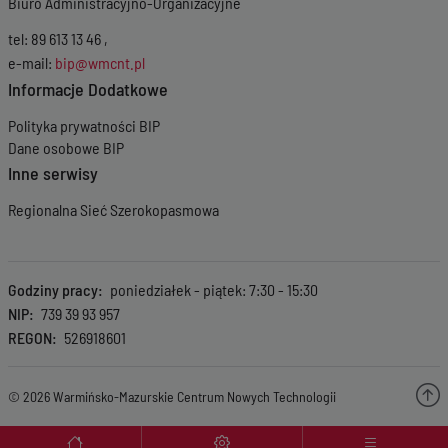
Biuro Administracyjno-Organizacyjne
tel: 89 613 13 46 ,
e-mail:
bip@wmcnt.pl
Informacje Dodatkowe
Polityka prywatności BIP
Dane osobowe BIP
Inne serwisy
Regionalna Sieć Szerokopasmowa
Godziny pracy
poniedziałek - piątek: 7:30 - 15:30
NIP
739 39 93 957
REGON
526918601
© 2026 Warmińsko-Mazurskie Centrum Nowych Technologii
Menu wyróżnione