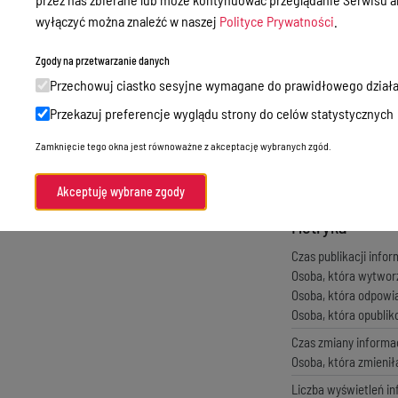
Godziny przyjęć interesantów
Treść ogłoszenia
wyłączyć można znaleźć w naszej
Polityce Prywatności
.
Zamówienia publiczne
Załącznik nr 1 -
Zgody na przetwarzanie danych
format:
word
, rozmiar:
13
Nabór
Przechowuj ciastko sesyjne wymagane do prawidłowego działa
Zapytanie ofert
Skargi i wnioski
format:
pdf
, rozmiar:
282
Przekazuj preferencje wyglądu strony do celów statystycznych
SIWZ
Zgłaszanie naruszeń prawa
Zamknięcie tego okna jest równoważne z akceptację wybranych zgód.
Standardy Ochrony Małoletnich
Zawiadomienie o
format:
pdf
, rozmiar:
162
Akceptuję wybrane zgody
Menu Podmiotowe
Metryka
Czas publikacji infor
Osoba, która wytwor
Osoba, która odpowi
Osoba, która opubli
Czas zmiany informac
Osoba, która zmienił
Liczba wyświetleń in