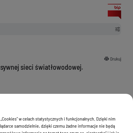
Drukuj
asywnej sieci światłowodowej.
 „Cookies” w celach statystycznych i funkcjonalnych. Dzięki nim
ądarce samodzielnie, dzięki czemu żadne informacje nie będą
zegółowe informacje na temat tego czym są „ciasteczka” i jak je