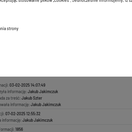
 formularz ofertowy
2.82 KB
, data dodania:
03-02-2025 14:07:49
nia strony
owe
.55 KB
, data dodania:
03-02-2025 14:07:49
 wyborze oferty
.19 KB
, data dodania:
07-02-2025 12:55:32
macji:
03-02-2025 14:07:49
zyła informację:
Jakub Jakimczuk
ada za treść:
Jakub Szter
kowała informację:
Jakub Jakimczuk
ji:
07-02-2025 12:55:32
a informację:
Jakub Jakimczuk
formacji:
1856