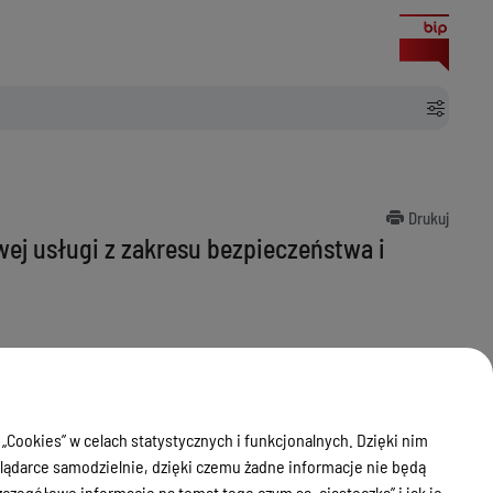
ożarowej.
Drukuj
j usługi z zakresu bezpieczeństwa i
 „Cookies” w celach statystycznych i funkcjonalnych. Dzięki nim
ądarce samodzielnie, dzięki czemu żadne informacje nie będą
zegółowe informacje na temat tego czym są „ciasteczka” i jak je