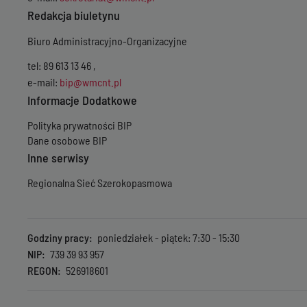
Redakcja biuletynu
Biuro Administracyjno-Organizacyjne
tel: 89 613 13 46 ,
e-mail:
bip@wmcnt.pl
Informacje Dodatkowe
Polityka prywatności BIP
Dane osobowe BIP
Inne serwisy
Regionalna Sieć Szerokopasmowa
Godziny pracy
poniedziałek - piątek: 7:30 - 15:30
NIP
739 39 93 957
REGON
526918601