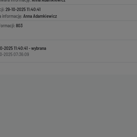
ji:
29-10-2025 11:40:41
a informację:
Anna Adamkiewicz
formacji:
803
10-2025 11:40:41
0-2025 07:36:09