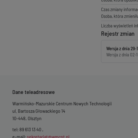
Czas zmiany informac
Osoba, która zmienił
Liczba wyświetleń in
Rejestr zmian
Wersja z dnia
29-
Wersja z dnia
02-1
Dane teleadresowe
Warmińsko-Mazurskie Centrum Nowych Technologii
ul. Bartosza Głowackiego 14
10-448, Olsztyn
tel: 89 613 13 40 ,
e-mail:
sekretariat@wmcnt.pl