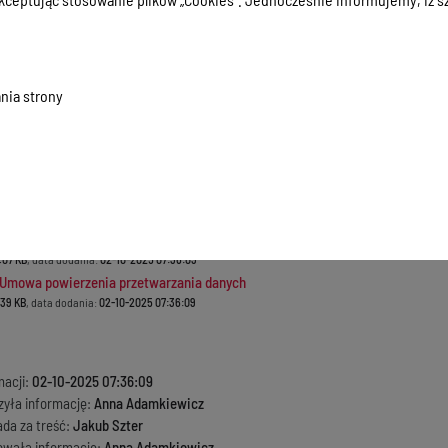
nia strony
acowaniu wartości zamówienia
.09 KB
, data dodania:
02-10-2025 07:36:09
 Formularz ofertowy
3.84 KB
, data dodania:
02-10-2025 07:36:09
 Oświadczenie o braku podstaw do wykluczenia
1.34 KB
, data dodania:
02-10-2025 07:36:09
- Wzór umowy
.07 KB
, data dodania:
02-10-2025 07:36:09
- Umowa powierzenia przetwarzania danych
.39 KB
, data dodania:
02-10-2025 07:36:09
macji:
02-10-2025 07:36:09
zyła informację:
Anna Adamkiewicz
ada za treść:
Jakub Szter
kowała informację:
Anna Adamkiewicz