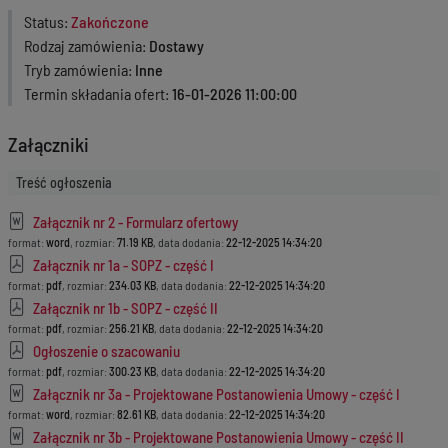
Status
Zakończone
Rodzaj zamówienia
Dostawy
Tryb zamówienia
Inne
Termin składania ofert
16-01-2026 11:00:00
Załączniki
Treść ogłoszenia
Załącznik nr 2 - Formularz ofertowy
format:
word
, rozmiar:
71.19 KB
, data dodania:
22-12-2025 14:34:20
Załącznik nr 1a - SOPZ - część I
format:
pdf
, rozmiar:
234.03 KB
, data dodania:
22-12-2025 14:34:20
Załącznik nr 1b - SOPZ - część II
format:
pdf
, rozmiar:
256.21 KB
, data dodania:
22-12-2025 14:34:20
Ogłoszenie o szacowaniu
format:
pdf
, rozmiar:
300.23 KB
, data dodania:
22-12-2025 14:34:20
Załącznik nr 3a - Projektowane Postanowienia Umowy - część I
format:
word
, rozmiar:
82.61 KB
, data dodania:
22-12-2025 14:34:20
Załącznik nr 3b - Projektowane Postanowienia Umowy - część II