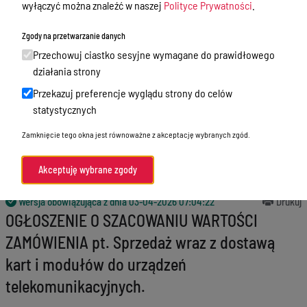
wyłączyć można znaleźć w naszej
Polityce Prywatności
.
Godziny przyjęć interesantów
Zgody na przetwarzanie danych
Zamówienia publiczne
Przechowuj ciastko sesyjne wymagane do prawidłowego
Nabór
działania strony
Przekazuj preferencje wyglądu strony do celów
Skargi i wnioski
statystycznych
Zgłaszanie naruszeń prawa
Zamknięcie tego okna jest równoważne z akceptację wybranych zgód.
Standardy Ochrony Małoletnich
Akceptuję wybrane zgody
Menu Podmiotowe
Wersja obowiązująca z dnia
03-04-2026 07:04:22
Drukuj
OGŁOSZENIE O SZACOWANIU WARTOŚCI
ZAMÓWIENIA pt. Sprzedaż wraz z dostawą
kart i modułów do urządzeń
telekomunikacyjnych.