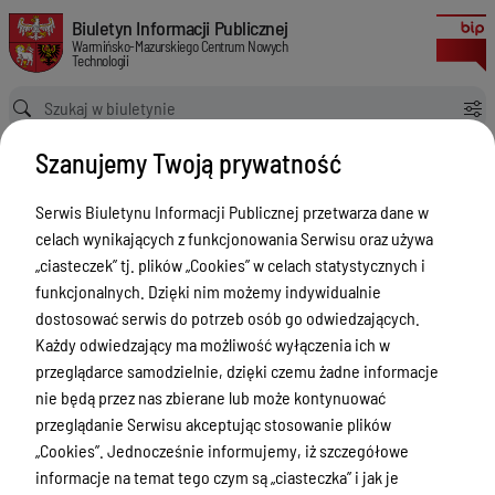
OGŁOSZENIE O SZACOWANIU WARTOŚCI ZAMÓWIENIA pt. Sprzedaż wraz z d
Biuletyn Informacji Publicznej Warmińsko-Mazurskiego Centrum Nowych
Biuletyn Informacji Publicznej
Warmińsko-Mazurskiego Centrum Nowych
Technologii
Ścieżka powrotu
Strona główna
Zamówienia publiczne
Szanujemy Twoją prywatność
OGŁOSZENIE O SZACOWANIU WARTOŚCI ZAMÓWIENIA pt. Sprzedaż wraz z dostawą kart i modułów do urządzeń telekomunikacyjnych.
Zamówienia publiczne
Serwis Biuletynu Informacji Publicznej przetwarza dane w
celach wynikających z funkcjonowania Serwisu oraz używa
Menu Przedmiotowe
„ciasteczek” tj. plików „Cookies” w celach statystycznych i
Statut
funkcjonalnych. Dzięki nim możemy indywidualnie
dostosować serwis do potrzeb osób go odwiedzających.
Akty prawne
Każdy odwiedzający ma możliwość wyłączenia ich w
Regulamin organizacyjny
przeglądarce samodzielnie, dzięki czemu żadne informacje
nie będą przez nas zbierane lub może kontynuować
Finanse i Majątek
przeglądanie Serwisu akceptując stosowanie plików
Zadania wspólne
„Cookies”. Jednocześnie informujemy, iż szczegółowe
informacje na temat tego czym są „ciasteczka” i jak je
Biura