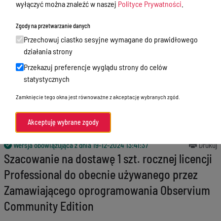
wyłączyć można znaleźć w naszej
Polityce Prywatności
.
Godziny przyjęć interesantów
Zgody na przetwarzanie danych
Zamówienia publiczne
Przechowuj ciastko sesyjne wymagane do prawidłowego
Nabór
działania strony
Przekazuj preferencje wyglądu strony do celów
Skargi i wnioski
statystycznych
Zgłaszanie naruszeń prawa
Zamknięcie tego okna jest równoważne z akceptację wybranych zgód.
Standardy Ochrony Małoletnich
Akceptuję wybrane zgody
Menu Podmiotowe
Wersja obowiązująca z dnia
19-12-2024 13:41:37
Drukuj
Szacowanie na dostawę 1 szt. rocznej licencji
Professional do obecnie używanego przez
Zamawiającego oprogramowania Observium
Community Edition