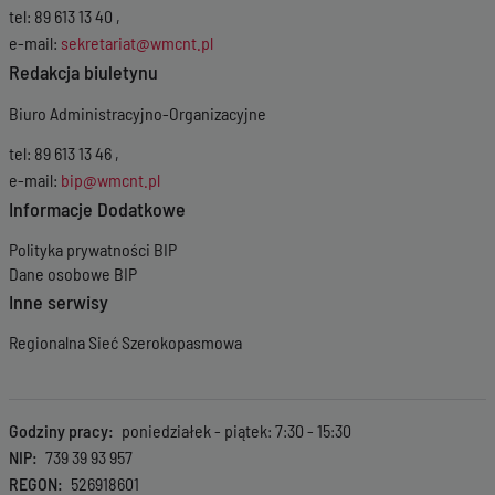
tel: 89 613 13 40 ,
e-mail:
sekretariat@wmcnt.pl
Redakcja biuletynu
Biuro Administracyjno-Organizacyjne
tel: 89 613 13 46 ,
e-mail:
bip@wmcnt.pl
Informacje Dodatkowe
Polityka prywatności BIP
Dane osobowe BIP
Inne serwisy
Regionalna Sieć Szerokopasmowa
Godziny pracy
poniedziałek - piątek: 7:30 - 15:30
NIP
739 39 93 957
REGON
526918601