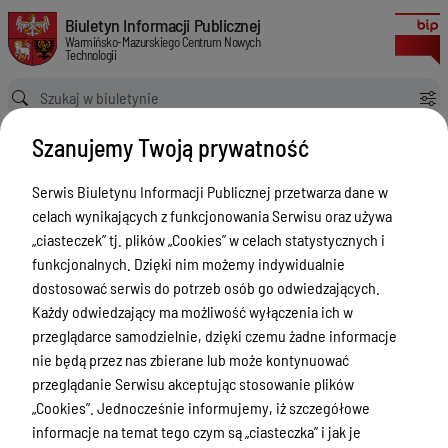
Szacowanie na dostawę 1 szt. rocznej licencji Professional do obecn
Biuletyn Informacji Publicznej Warmińsko-Mazurskiego Centrum Nowych
Biuletyn Informacji Publicznej
Warmińsko-Mazurskiego Centrum Nowych
Technologii
Ścieżka powrotu
Strona główna
Zamówienia publiczne
Szanujemy Twoją prywatność
Szacowanie na dostawę 1 szt. rocznej licencji Professional do obecnie używanego przez Zamawiającego oprogramowania Observium Community Edition
Zamówienia publiczne
Serwis Biuletynu Informacji Publicznej przetwarza dane w
celach wynikających z funkcjonowania Serwisu oraz używa
Menu Przedmiotowe
„ciasteczek” tj. plików „Cookies” w celach statystycznych i
Statut
funkcjonalnych. Dzięki nim możemy indywidualnie
dostosować serwis do potrzeb osób go odwiedzających.
Akty prawne
Każdy odwiedzający ma możliwość wyłączenia ich w
Regulamin organizacyjny
przeglądarce samodzielnie, dzięki czemu żadne informacje
nie będą przez nas zbierane lub może kontynuować
Finanse i Majątek
przeglądanie Serwisu akceptując stosowanie plików
Zadania wspólne
„Cookies”. Jednocześnie informujemy, iż szczegółowe
informacje na temat tego czym są „ciasteczka” i jak je
Biura