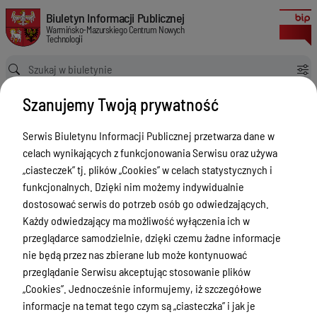
Zapytanie ofertowe na dostawę komponentów do posiadanych przez Zam
Biuletyn Informacji Publicznej Warmińsko-Mazurskiego Centrum Nowych
Biuletyn Informacji Publicznej
Warmińsko-Mazurskiego Centrum Nowych
Technologii
Ścieżka powrotu
Strona główna
Zamówienia publiczne
Szanujemy Twoją prywatność
Zapytanie ofertowe na dostawę komponentów do posiadanych przez Zamawiającego urządzeń Alcatel-Lucent 1830 PSS.
Zamówienia publiczne
Serwis Biuletynu Informacji Publicznej przetwarza dane w
celach wynikających z funkcjonowania Serwisu oraz używa
Menu Przedmiotowe
„ciasteczek” tj. plików „Cookies” w celach statystycznych i
Statut
funkcjonalnych. Dzięki nim możemy indywidualnie
dostosować serwis do potrzeb osób go odwiedzających.
Akty prawne
Każdy odwiedzający ma możliwość wyłączenia ich w
Regulamin organizacyjny
przeglądarce samodzielnie, dzięki czemu żadne informacje
nie będą przez nas zbierane lub może kontynuować
Finanse i Majątek
przeglądanie Serwisu akceptując stosowanie plików
Zadania wspólne
„Cookies”. Jednocześnie informujemy, iż szczegółowe
informacje na temat tego czym są „ciasteczka” i jak je
Biura