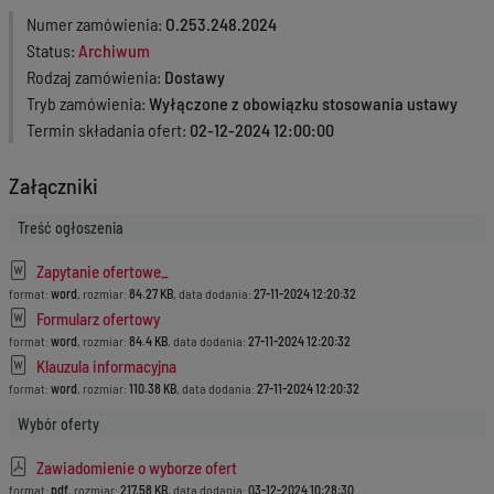
Numer zamówienia
O.253.248.2024
Status
Archiwum
Rodzaj zamówienia
Dostawy
Tryb zamówienia
Wyłączone z obowiązku stosowania ustawy
Termin składania ofert
02-12-2024 12:00:00
Załączniki
Treść ogłoszenia
Zapytanie ofertowe_
format:
word
, rozmiar:
84.27 KB
, data dodania:
27-11-2024 12:20:32
Formularz ofertowy
format:
word
, rozmiar:
84.4 KB
, data dodania:
27-11-2024 12:20:32
Klauzula informacyjna
format:
word
, rozmiar:
110.38 KB
, data dodania:
27-11-2024 12:20:32
Wybór oferty
Zawiadomienie o wyborze ofert
format:
pdf
, rozmiar:
217.58 KB
, data dodania:
03-12-2024 10:28:30