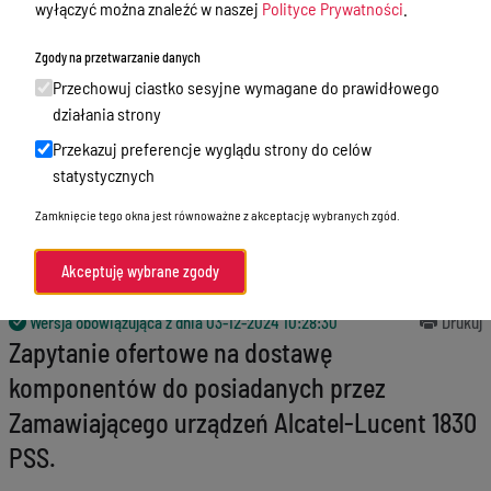
wyłączyć można znaleźć w naszej
Polityce Prywatności
.
Godziny przyjęć interesantów
Zgody na przetwarzanie danych
Zamówienia publiczne
Przechowuj ciastko sesyjne wymagane do prawidłowego
Nabór
działania strony
Przekazuj preferencje wyglądu strony do celów
Skargi i wnioski
statystycznych
Zgłaszanie naruszeń prawa
Zamknięcie tego okna jest równoważne z akceptację wybranych zgód.
Standardy Ochrony Małoletnich
Akceptuję wybrane zgody
Menu Podmiotowe
Wersja obowiązująca z dnia
03-12-2024 10:28:30
Drukuj
Zapytanie ofertowe na dostawę
komponentów do posiadanych przez
Zamawiającego urządzeń Alcatel-Lucent 1830
PSS.