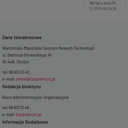
Wersja z dnia
05-
11-2025 10:24:19
Dane teleadresowe
Warmińsko-Mazurskie Centrum Nowych Technologii
ul. Bartosza Głowackiego 14
10-448, Olsztyn
tel: 89 613 13 40 ,
e-mail:
sekretariat@wmcnt.pl
Redakcja biuletynu
Biuro Administracyjno-Organizacyjne
tel: 89 613 13 46 ,
e-mail:
bip@wmcnt.pl
Informacje Dodatkowe