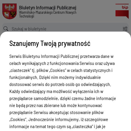
Zapytanie ofertowe na usługę odnowienia wsparcia technicznego oraz li
Biuletyn Informacji Publicznej Warmińsko-Mazurskiego Centrum Nowych
Biuletyn Informacji Publicznej
Warmińsko-Mazurskiego Centrum Nowych
Technologii
Ścieżka powrotu
Strona główna
Zamówienia publiczne
Szanujemy Twoją prywatność
Zapytanie ofertowe na usługę odnowienia wsparcia technicznego oraz licencji dla FortiWeb VM04 FortiMail VM02
Zamówienia publiczne
Serwis Biuletynu Informacji Publicznej przetwarza dane w
celach wynikających z funkcjonowania Serwisu oraz używa
Menu Przedmiotowe
Wersja obowiązująca
„ciasteczek” tj. plików „Cookies” w celach statystycznych i
z dnia
07-11-2025
Statut
funkcjonalnych. Dzięki nim możemy indywidualnie
13:09:14
dostosować serwis do potrzeb osób go odwiedzających.
Drukuj
Akty prawne
Każdy odwiedzający ma możliwość wyłączenia ich w
Zapytanie
Regulamin organizacyjny
przeglądarce samodzielnie, dzięki czemu żadne informacje
ofertowe na
nie będą przez nas zbierane lub może kontynuować
Finanse i Majątek
usługę
przeglądanie Serwisu akceptując stosowanie plików
Zadania wspólne
„Cookies”. Jednocześnie informujemy, iż szczegółowe
odnowienia
informacje na temat tego czym są „ciasteczka” i jak je
wsparcia
Biura