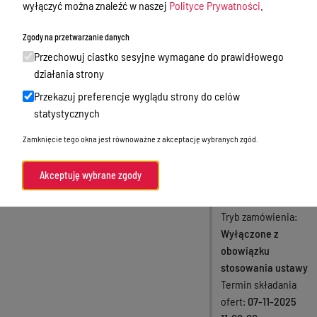
wyłączyć można znaleźć w naszej
Polityce Prywatności
.
technicznego
Godziny przyjęć interesantów
Zgody na przetwarzanie danych
oraz licencji
Zamówienia publiczne
Przechowuj ciastko sesyjne wymagane do prawidłowego
dla FortiWeb
Nabór
działania strony
VM04 FortiMail
Przekazuj preferencje wyglądu strony do celów
Skargi i wnioski
VM02
statystycznych
Zgłaszanie naruszeń prawa
Zamknięcie tego okna jest równoważne z akceptację wybranych zgód.
Status
Standardy Ochrony Małoletnich
Rozstrzygnięte
Akceptuję wybrane zgody
Menu Podmiotowe
Rodzaj zamówienia
Usługi
Tryb zamówienia
Wyłączone z
obowiązku
stosowania ustawy
Termin składania
ofert
07-11-2025